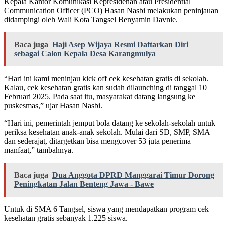
Kepala Kantor Komunikasi Kepresidenan atau Presidential
Communication Officer (PCO) Hasan Nasbi melakukan peninjauan
didampingi oleh Wali Kota Tangsel Benyamin Davnie.
Baca juga
Haji Asep Wijaya Resmi Daftarkan Diri
sebagai Calon Kepala Desa Karangmulya
“Hari ini kami meninjau kick off cek kesehatan gratis di sekolah.
Kalau, cek kesehatan gratis kan sudah dilaunching di tanggal 10
Februari 2025. Pada saat itu, masyarakat datang langsung ke
puskesmas,” ujar Hasan Nasbi.
“Hari ini, pemerintah jemput bola datang ke sekolah-sekolah untuk
periksa kesehatan anak-anak sekolah. Mulai dari SD, SMP, SMA
dan sederajat, ditargetkan bisa mengcover 53 juta penerima
manfaat,” tambahnya.
Baca juga
Dua Anggota DPRD Manggarai Timur Dorong
Peningkatan Jalan Benteng Jawa - Bawe
Untuk di SMA 6 Tangsel, siswa yang mendapatkan program cek
kesehatan gratis sebanyak 1.225 siswa.