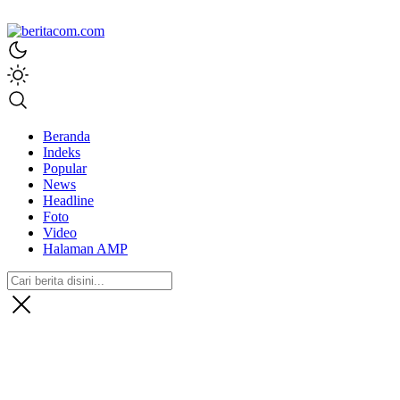
beritacom.com
bestnews
Beranda
Indeks
Popular
News
Headline
Foto
Video
Halaman AMP