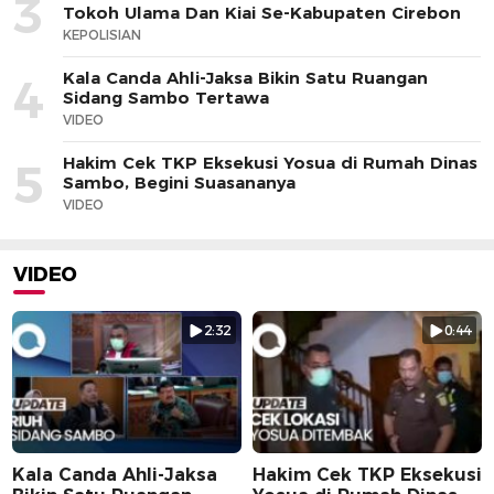
3
Tokoh Ulama Dan Kiai Se-Kabupaten Cirebon
KEPOLISIAN
Kala Canda Ahli-Jaksa Bikin Satu Ruangan
4
Sidang Sambo Tertawa
VIDEO
Hakim Cek TKP Eksekusi Yosua di Rumah Dinas
5
Sambo, Begini Suasananya
VIDEO
VIDEO
2:32
0:44
Kala Canda Ahli-Jaksa
Hakim Cek TKP Eksekusi