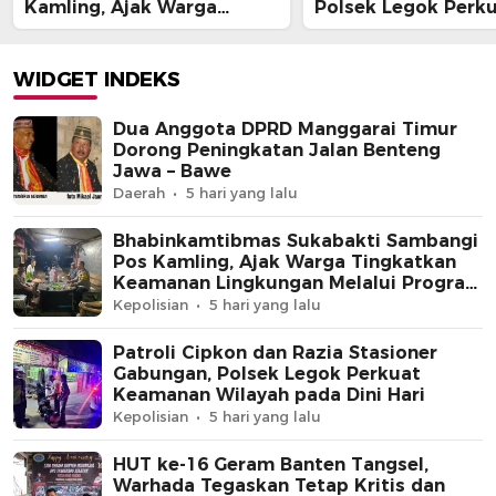
Kamling, Ajak Warga
Polsek Legok Perk
Tingkatkan Keamanan
Keamanan Wilayah
Lingkungan Melalui
Dini Hari
Program Jaga Jakarta+
WIDGET INDEKS
Dua Anggota DPRD Manggarai Timur
Dorong Peningkatan Jalan Benteng
Jawa – Bawe
Daerah
5 hari yang lalu
Bhabinkamtibmas Sukabakti Sambangi
Pos Kamling, Ajak Warga Tingkatkan
Keamanan Lingkungan Melalui Program
Jaga Jakarta+
Kepolisian
5 hari yang lalu
Patroli Cipkon dan Razia Stasioner
Gabungan, Polsek Legok Perkuat
Keamanan Wilayah pada Dini Hari
Kepolisian
5 hari yang lalu
HUT ke-16 Geram Banten Tangsel,
Warhada Tegaskan Tetap Kritis dan