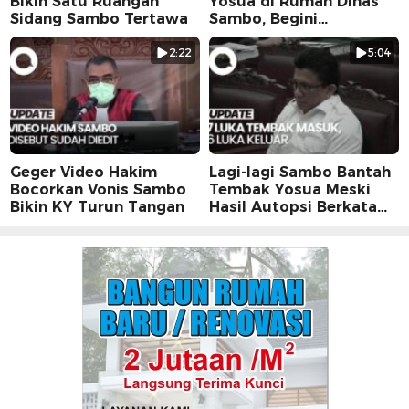
Bikin Satu Ruangan
Yosua di Rumah Dinas
Sidang Sambo Tertawa
Sambo, Begini
Suasananya
2:22
5:04
Geger Video Hakim
Lagi-lagi Sambo Bantah
Bocorkan Vonis Sambo
Tembak Yosua Meski
Bikin KY Turun Tangan
Hasil Autopsi Berkata
Lain