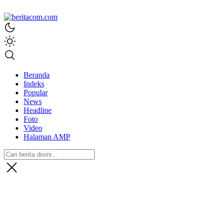
beritacom.com
bestnews
Beranda
Indeks
Popular
News
Headline
Foto
Video
Halaman AMP