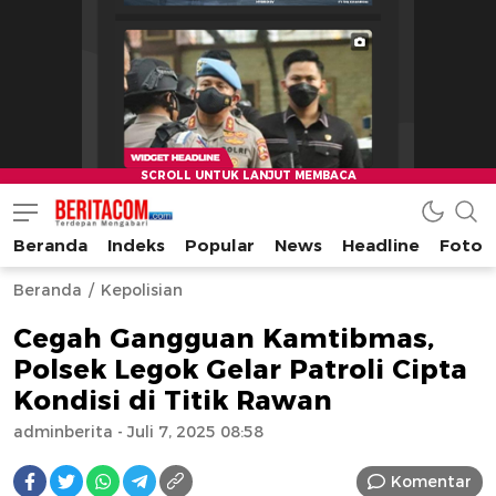
Beranda
Indeks
Popular
News
Headline
Foto
beritacom.com
bestnews
Beranda
Kepolisian
Cegah Gangguan Kamtibmas,
Polsek Legok Gelar Patroli Cipta
Kondisi di Titik Rawan
adminberita
- Juli 7, 2025 08:58
Komentar