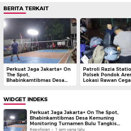
BERITA TERKAIT
Perkuat Jaga Jakarta+ On
Patroli Razia Stati
The Spot,
Polsek Pondok Are
Bhabinkamtibmas Desa
Lokasi Rawan Cega
Kemuning Monitoring
Kejahatan Malam
Turnamen Bulu Tangkis
Warga
WIDGET INDEKS
Perkuat Jaga Jakarta+ On The Spot,
Bhabinkamtibmas Desa Kemuning
Monitoring Turnamen Bulu Tangkis
Warga
Kepolisian
1 jam yang lalu