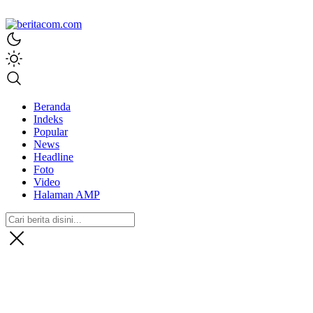
beritacom.com
bestnews
Beranda
Indeks
Popular
News
Headline
Foto
Video
Halaman AMP