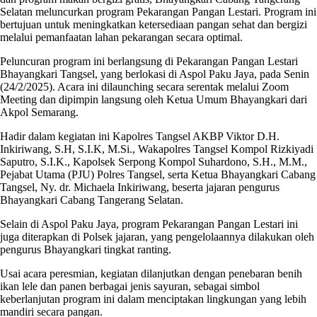
Selatan meluncurkan program Pekarangan Pangan Lestari. Program ini
bertujuan untuk meningkatkan ketersediaan pangan sehat dan bergizi
melalui pemanfaatan lahan pekarangan secara optimal.
Peluncuran program ini berlangsung di Pekarangan Pangan Lestari
Bhayangkari Tangsel, yang berlokasi di Aspol Paku Jaya, pada Senin
(24/2/2025). Acara ini dilaunching secara serentak melalui Zoom
Meeting dan dipimpin langsung oleh Ketua Umum Bhayangkari dari
Akpol Semarang.
Hadir dalam kegiatan ini Kapolres Tangsel AKBP Viktor D.H.
Inkiriwang, S.H, S.I.K, M.Si., Wakapolres Tangsel Kompol Rizkiyadi
Saputro, S.I.K., Kapolsek Serpong Kompol Suhardono, S.H., M.M.,
Pejabat Utama (PJU) Polres Tangsel, serta Ketua Bhayangkari Cabang
Tangsel, Ny. dr. Michaela Inkiriwang, beserta jajaran pengurus
Bhayangkari Cabang Tangerang Selatan.
Selain di Aspol Paku Jaya, program Pekarangan Pangan Lestari ini
juga diterapkan di Polsek jajaran, yang pengelolaannya dilakukan oleh
pengurus Bhayangkari tingkat ranting.
Usai acara peresmian, kegiatan dilanjutkan dengan penebaran benih
ikan lele dan panen berbagai jenis sayuran, sebagai simbol
keberlanjutan program ini dalam menciptakan lingkungan yang lebih
mandiri secara pangan.