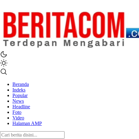
beritacom.com
bestnews
Beranda
Indeks
Popular
News
Headline
Foto
Video
Halaman AMP