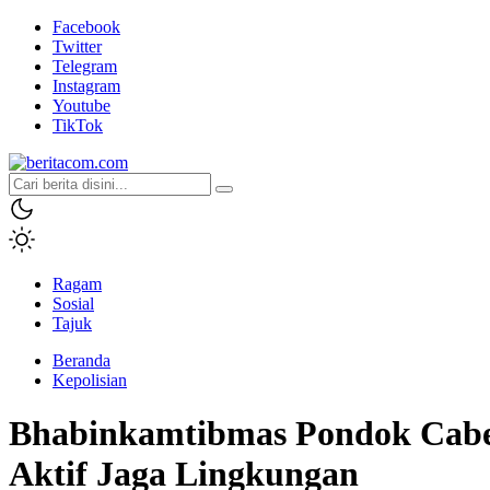
Facebook
Twitter
Telegram
Instagram
Youtube
TikTok
beritacom.com
bestnews
Ragam
Sosial
Tajuk
Beranda
Kepolisian
Bhabinkamtibmas Pondok Cabe
Aktif Jaga Lingkungan