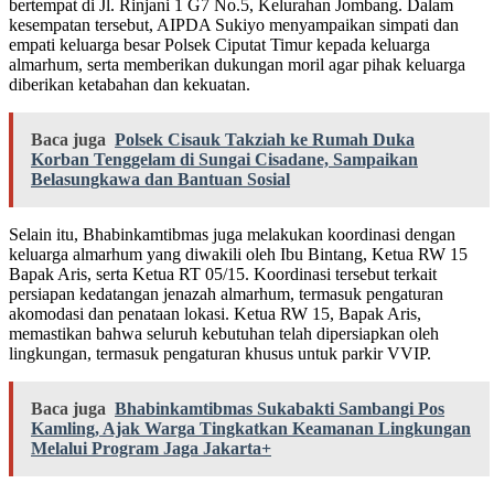
bertempat di Jl. Rinjani 1 G7 No.5, Kelurahan Jombang. Dalam
kesempatan tersebut, AIPDA Sukiyo menyampaikan simpati dan
empati keluarga besar Polsek Ciputat Timur kepada keluarga
almarhum, serta memberikan dukungan moril agar pihak keluarga
diberikan ketabahan dan kekuatan.
Baca juga
Polsek Cisauk Takziah ke Rumah Duka
Korban Tenggelam di Sungai Cisadane, Sampaikan
Belasungkawa dan Bantuan Sosial
Selain itu, Bhabinkamtibmas juga melakukan koordinasi dengan
keluarga almarhum yang diwakili oleh Ibu Bintang, Ketua RW 15
Bapak Aris, serta Ketua RT 05/15. Koordinasi tersebut terkait
persiapan kedatangan jenazah almarhum, termasuk pengaturan
akomodasi dan penataan lokasi. Ketua RW 15, Bapak Aris,
memastikan bahwa seluruh kebutuhan telah dipersiapkan oleh
lingkungan, termasuk pengaturan khusus untuk parkir VVIP.
Baca juga
Bhabinkamtibmas Sukabakti Sambangi Pos
Kamling, Ajak Warga Tingkatkan Keamanan Lingkungan
Melalui Program Jaga Jakarta+