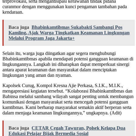
terprovokasi, serta mengantisipasi kerawanan tindak pidana
curanmor dengan menggunakan kunci pengaman tambahan pada
kendaraan.
Baca juga
Bhabinkamtibmas Sukabakti Sambangi Pos
Kamling, Ajak Warga Tingkatkan Keamanan Lingkungan
Melalui Program Jaga Jakarta+
Selain itu, warga juga diingatkan agar segera menghubungi
Bhabinkamtibmas apabila mendapati potensi gangguan keamanan di
lingkungannya. Langkah ini diharapkan dapat memperkuat sinergi
antara aparat keamanan dan masyarakat dalam menciptakan
lingkungan yang aman dan nyaman.
Kapolsek Curug, Kompol Kresna Ajie Perkasa, S.I.K., M.I.K.,
mengapresiasi kegiatan tersebut. “Kolaborasi Bhabinkamtibmas dan
Babinsa melalui sambang wilayah sangat penting untuk membangun
komunikasi dengan masyarakat serta mencegah potensi gangguan
kamtibmas. Kami berharap masyarakat semakin aktif berperan serta
dalam menjaga keamanan lingkungannya,” ungkapnya. (Adit)
Baca juga
CETAR Cegah Tawuran, Polsek Kelapa Dua
Edukasi Pelajar Bijak Bermedia Sosial