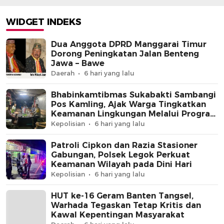
Gotong Royong Be
Warga
WIDGET INDEKS
Dua Anggota DPRD Manggarai Timur
Dorong Peningkatan Jalan Benteng
Jawa – Bawe
Daerah
6 hari yang lalu
Bhabinkamtibmas Sukabakti Sambangi
Pos Kamling, Ajak Warga Tingkatkan
Keamanan Lingkungan Melalui Program
Jaga Jakarta+
Kepolisian
6 hari yang lalu
Patroli Cipkon dan Razia Stasioner
Gabungan, Polsek Legok Perkuat
Keamanan Wilayah pada Dini Hari
Kepolisian
6 hari yang lalu
HUT ke-16 Geram Banten Tangsel,
Warhada Tegaskan Tetap Kritis dan
Kawal Kepentingan Masyarakat