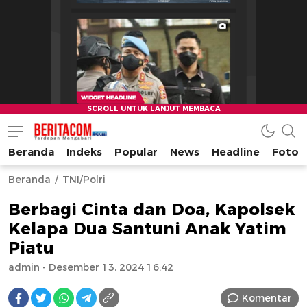
Beranda
Indeks
Popular
News
Headline
Foto
beritacom.com
bestnews
Beranda
TNI/Polri
Berbagi Cinta dan Doa, Kapolsek
Kelapa Dua Santuni Anak Yatim
Piatu
admin
- Desember 13, 2024 16:42
Komentar