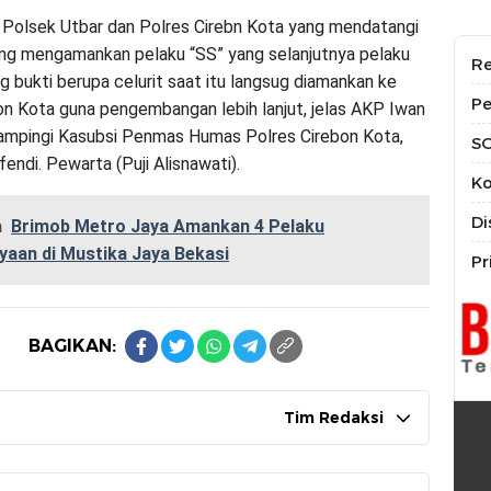
 Polsek Utbar dan Polres Cirebn Kota yang mendatangi
ung mengamankan pelaku “SS” yang selanjutnya pelaku
Re
g bukti berupa celurit saat itu langsug diamankan ke
Pe
on Kota guna pengembangan lebih lanjut, jelas AKP Iwan
ampingi Kasubsi Penmas Humas Polres Cirebon Kota,
S
fendi. Pewarta (Puji Alisnawati).
Ko
Di
a
Brimob Metro Jaya Amankan 4 Pelaku
yaan di Mustika Jaya Bekasi
Pr
BAGIKAN:
Tim Redaksi