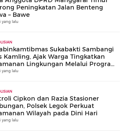
a Anggota DPRD Manggarai Timur
rong Peningkatan Jalan Benteng
wa – Bawe
i yang lalu
LISIAN
abinkamtibmas Sukabakti Sambangi
s Kamling, Ajak Warga Tingkatkan
amanan Lingkungan Melalui Program
ga Jakarta+
i yang lalu
LISIAN
troli Cipkon dan Razia Stasioner
bungan, Polsek Legok Perkuat
amanan Wilayah pada Dini Hari
i yang lalu