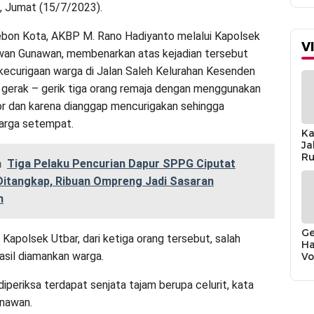
, Jumat (15/7/2023).
ebon Kota, AKBP M. Rano Hadiyanto melalui Kapolsek
V
wan Gunawan, membenarkan atas kejadian tersebut
 kecurigaan warga di Jalan Saleh Kelurahan Kesenden
 gerak – gerik tiga orang remaja dengan menggunakan
r dan karena dianggap mencurigakan sehingga
arga setempat.
Ka
Ja
Ru
a
Tiga Pelaku Pencurian Dapur SPPG Ciputat
Sa
 Ditangkap, Ribuan Ompreng Jadi Sasaran
n
Ge
Kapolsek Utbar, dari ketiga orang tersebut, salah
Ha
asil diamankan warga.
Vo
Bi
T
iperiksa terdapat senjata tajam berupa celurit, kata
nawan.