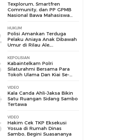
1
Texplorum, Smartfren
Community, dan PP GPMB
Nasional Bawa Mahasiswa
UIN Jakarta Jelajahi Peluang
Karir di Era IoT
HUKUM
2
Polisi Amankan Terduga
Pelaku Aniaya Anak Dibawah
Umur di Rilau Ale,
Bulukumba
KEPOLISIAN
3
Kabaintelkam Polri
Silaturahmi Bersama Para
Tokoh Ulama Dan Kiai Se-
Kabupaten Cirebon
VIDEO
4
Kala Canda Ahli-Jaksa Bikin
Satu Ruangan Sidang Sambo
Tertawa
VIDEO
5
Hakim Cek TKP Eksekusi
Yosua di Rumah Dinas
Sambo, Begini Suasananya