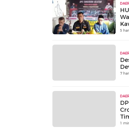
DAE
HU
Wa
Ka
5 har
DAE
De
De
7 har
DAE
DP
Cr
Ti
1 mi