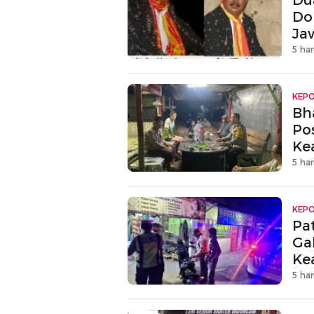
Du
Do
Ja
5 har
KEPO
Bh
Po
Ke
Ja
5 har
KEPO
Pa
Ga
Ke
5 har