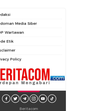
daksi
doman Media Siber
OP Wartawan
de Etik
sclaimer
ivacy Policy
Beritacom