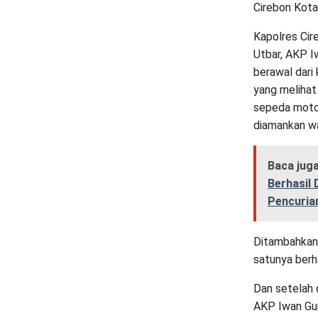
Cirebon Kota
Kapolres Cir
Utbar, AKP I
berawal dari
yang melihat
sepeda moto
diamankan w
Baca jug
Berhasil
Pencuria
Ditambahkan 
satunya berh
Dan setelah d
AKP Iwan Gu