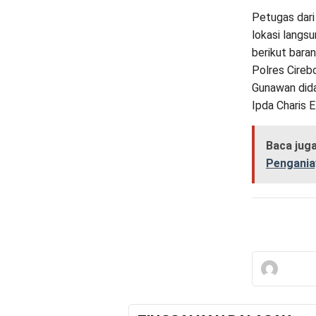
Petugas dari
lokasi langs
berikut baran
Polres Cireb
Gunawan did
Ipda Charis E
Baca jug
Pengania