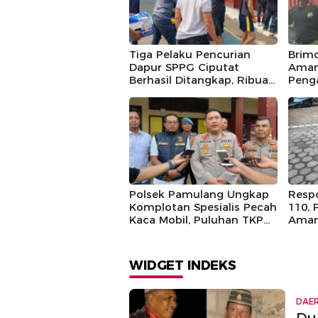
Tiga Pelaku Pencurian
Brim
Dapur SPPG Ciputat
Aman
Berhasil Ditangkap, Ribuan
Penga
Ompreng Jadi Sasaran
Jaya 
Pencurian
Polsek Pamulang Ungkap
Resp
Komplotan Spesialis Pecah
110,
Kaca Mobil, Puluhan TKP
Aman
Berhasil Diidentifikasi
Pelak
WIDGET INDEKS
DAE