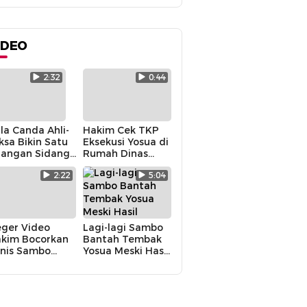
IDEO
2:32
0:44
la Canda Ahli-
Hakim Cek TKP
ksa Bikin Satu
Eksekusi Yosua di
angan Sidang
Rumah Dinas
mbo Tertawa
Sambo, Begini
2:22
5:04
Suasananya
ger Video
Lagi-lagi Sambo
kim Bocorkan
Bantah Tembak
nis Sambo
Yosua Meski Hasil
kin KY Turun
Autopsi Berkata
angan
Lain