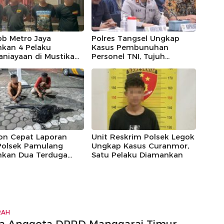
ob Metro Jaya
Polres Tangsel Ungkap
kan 4 Pelaku
Kasus Pembunuhan
niayaan di Mustika
Personel TNI, Tujuh
Bekasi
Tersangka Diamankan
on Cepat Laporan
Unit Reskrim Polsek Legok
 Polsek Pamulang
Ungkap Kasus Curanmor,
kan Dua Terduga
Satu Pelaku Diamankan
u Pencurian Kabel
RAH