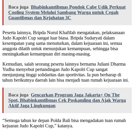
Baca juga
Bhabinkamtibmas Pondok Cabe Udik Perkuat
Cooling System Melalui Sambang Warga untuk Cegah
Guantibmas dan Kejahatan 3C
Peserta lainnya, Bripda Nurul Khafifah mengatakan, pelaksanaan
Judo Kapolri Cup sangat luar biasa. Bripda Sudaryati dalam
kesempatan yang sama menuturkan, dalam kejuaraan ini, semua
anggota dilatih untuk menunjukan kemampuan, sehingga bisa
meningkatkan kemampuan diri masing-masing.
Kemudian, salah seorang peserta lainnya bernama Juliani Dharma
Yudha menyebut pertandingan Judo Kapolri Cup sangat
menjunjung tinggi solidaritas dan sportivitas. Ia pun berharap di
tahun berikutnya daerah lain bisa menjadi tuan rumah kejuaraan ini.
Baca juga
Gencarkan Program Jaga Jakarta+ On The
Spot, Bhabinkamtibmas Cek Poskamling dan Ajak Warga
Aktif Jaga Lingkungan
“Semoga tahun ke depan Polda Bali bisa mengadakan tuan rumah
kejuaran Judo Kapolri Cup,” katanya.