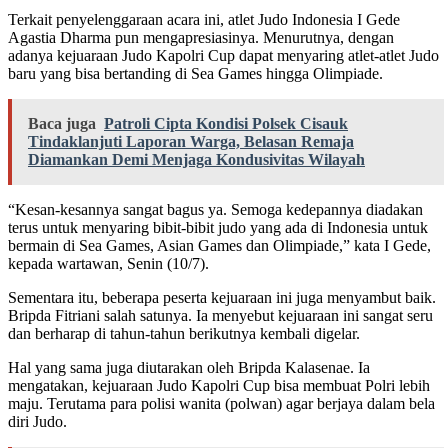
Terkait penyelenggaraan acara ini, atlet Judo Indonesia I Gede
Agastia Dharma pun mengapresiasinya. Menurutnya, dengan
adanya kejuaraan Judo Kapolri Cup dapat menyaring atlet-atlet Judo
baru yang bisa bertanding di Sea Games hingga Olimpiade.
Baca juga
Patroli Cipta Kondisi Polsek Cisauk
Tindaklanjuti Laporan Warga, Belasan Remaja
Diamankan Demi Menjaga Kondusivitas Wilayah
“Kesan-kesannya sangat bagus ya. Semoga kedepannya diadakan
terus untuk menyaring bibit-bibit judo yang ada di Indonesia untuk
bermain di Sea Games, Asian Games dan Olimpiade,” kata I Gede,
kepada wartawan, Senin (10/7).
Sementara itu, beberapa peserta kejuaraan ini juga menyambut baik.
Bripda Fitriani salah satunya. Ia menyebut kejuaraan ini sangat seru
dan berharap di tahun-tahun berikutnya kembali digelar.
Hal yang sama juga diutarakan oleh Bripda Kalasenae. Ia
mengatakan, kejuaraan Judo Kapolri Cup bisa membuat Polri lebih
maju. Terutama para polisi wanita (polwan) agar berjaya dalam bela
diri Judo.