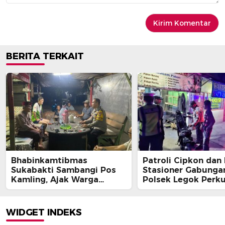
BERITA TERKAIT
Bhabinkamtibmas
Patroli Cipkon dan
Sukabakti Sambangi Pos
Stasioner Gabunga
Kamling, Ajak Warga
Polsek Legok Perk
Tingkatkan Keamanan
Keamanan Wilayah
Lingkungan Melalui
Dini Hari
Program Jaga Jakarta+
WIDGET INDEKS