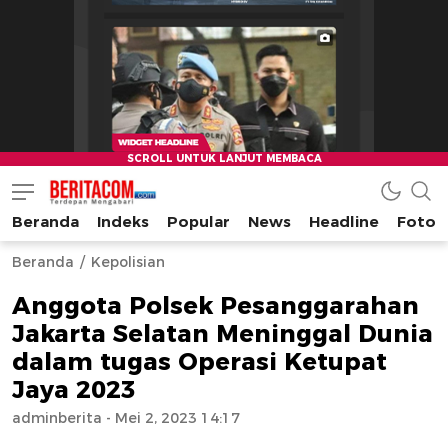
Beranda
Indeks
Popular
News
Headline
Foto
beritacom.com
bestnews
Beranda
Kepolisian
Anggota Polsek Pesanggarahan
Jakarta Selatan Meninggal Dunia
dalam tugas Operasi Ketupat
Jaya 2023
adminberita
- Mei 2, 2023 14:17