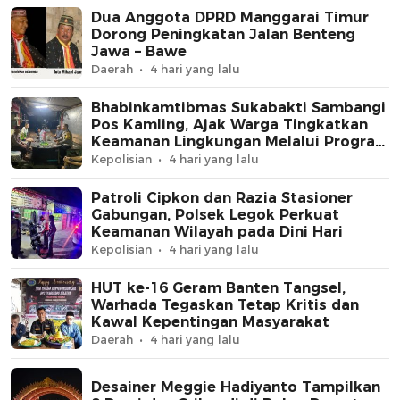
Dua Anggota DPRD Manggarai Timur
Dorong Peningkatan Jalan Benteng
Jawa – Bawe
Daerah
4 hari yang lalu
Bhabinkamtibmas Sukabakti Sambangi
Pos Kamling, Ajak Warga Tingkatkan
Keamanan Lingkungan Melalui Program
Jaga Jakarta+
Kepolisian
4 hari yang lalu
Patroli Cipkon dan Razia Stasioner
Gabungan, Polsek Legok Perkuat
Keamanan Wilayah pada Dini Hari
Kepolisian
4 hari yang lalu
HUT ke-16 Geram Banten Tangsel,
Warhada Tegaskan Tetap Kritis dan
Kawal Kepentingan Masyarakat
Daerah
4 hari yang lalu
Desainer Meggie Hadiyanto Tampilkan