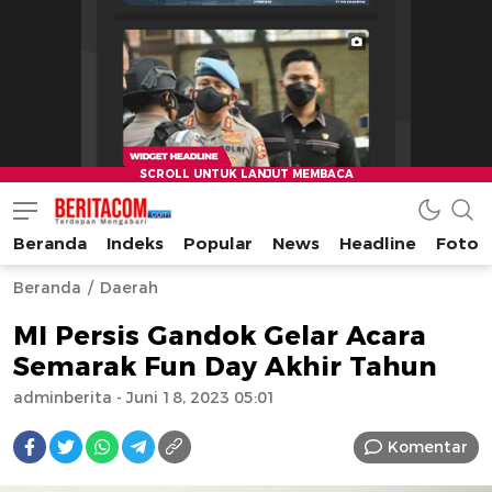
Beranda
Indeks
Popular
News
Headline
Foto
beritacom.com
bestnews
Beranda
Daerah
MI Persis Gandok Gelar Acara
Semarak Fun Day Akhir Tahun
adminberita
- Juni 18, 2023 05:01
Komentar