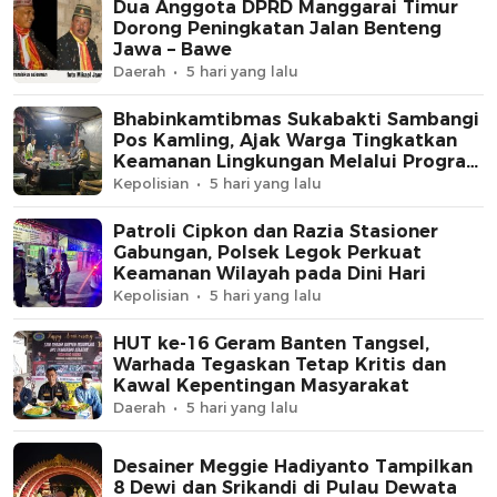
Dua Anggota DPRD Manggarai Timur
Dorong Peningkatan Jalan Benteng
Jawa – Bawe
Daerah
5 hari yang lalu
Bhabinkamtibmas Sukabakti Sambangi
Pos Kamling, Ajak Warga Tingkatkan
Keamanan Lingkungan Melalui Program
Jaga Jakarta+
Kepolisian
5 hari yang lalu
Patroli Cipkon dan Razia Stasioner
Gabungan, Polsek Legok Perkuat
Keamanan Wilayah pada Dini Hari
Kepolisian
5 hari yang lalu
HUT ke-16 Geram Banten Tangsel,
Warhada Tegaskan Tetap Kritis dan
Kawal Kepentingan Masyarakat
Daerah
5 hari yang lalu
Desainer Meggie Hadiyanto Tampilkan
8 Dewi dan Srikandi di Pulau Dewata