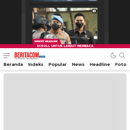
Beranda
Indeks
Popular
News
Headline
Foto
beritacom.com
bestnews